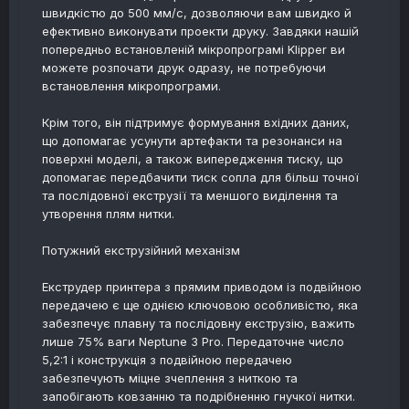
швидкістю до 500 мм/с, дозволяючи вам швидко й
ефективно виконувати проекти друку. Завдяки нашій
попередньо встановленій мікропрограмі Klipper ви
можете розпочати друк одразу, не потребуючи
встановлення мікропрограми.
Крім того, він підтримує формування вхідних даних,
що допомагає усунути артефакти та резонанси на
поверхні моделі, а також випередження тиску, що
допомагає передбачити тиск сопла для більш точної
та послідовної екструзії та меншого виділення та
утворення плям нитки.
Потужний екструзійний механізм
Екструдер принтера з прямим приводом із подвійною
передачею є ще однією ключовою особливістю, яка
забезпечує плавну та послідовну екструзію, важить
лише 75% ваги Neptune 3 Pro. Передаточне число
5,2:1 і конструкція з подвійною передачею
забезпечують міцне зчеплення з ниткою та
запобігають ковзанню та подрібненню гнучкої нитки.