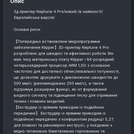
Опис
3д принтер Neptune 4 Pro/новий /в наявності/
Європейська версія/
Основні риси:
【Попередньо встановлене мікропрограмне
забезпечення Klipper】3D-принтер Neptune 4 Pro
розроблено для швидкої та ефективної роботи. Він
має тиху материнську плату Klipper і 64-розрядний
чотирьохядерний процесор ARM 1,5G з основною
частотою для достатньої обчислювальної потужності,
що дозволяє друкувати з дивовижною швидкістю до
500 мм/с (рекомендовано 250 мм/с), а також
підтримує розширені функції, як-от формування
вхідного сигналу та підвищення тиску для отримання
точних і плавних моделей.
【Екструдер із прямим приводом із подвійною
передачею】 Екструдер із прямим приводом із
подвійною передачею з коефіцієнтом редукції 5,2:1
для плавної та рівномірної екструзії, у поєднанні з
мідно-титановою біметалевою горловиною та