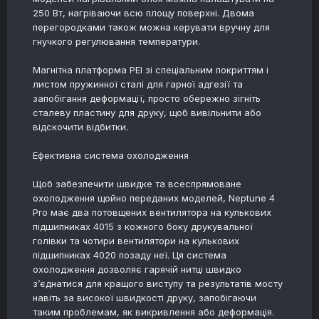
250 Вт, нагріваючи всю площу поверхні. Двома
перегородками також можна керувати вручну для
гнучкого регулювання температури.
Магнітна платформа PEI зі спеціальним покриттям і
листом пружинної сталі для гарної адгезії та
запобігання деформації, просто обережно зігніть
сталеву пластину для друку, щоб вивільнити або
відскочити відбитки.
Ефективна система охолодження
Щоб забезпечити швидке та всеспрямоване
охолодження щойно переданих моделей, Neptune 4
Pro має два потовщених вентилятора на кулькових
підшипниках 4015 з кожного боку друкувальної
голівки та чотири вентилятори на кулькових
підшипниках 4020 позаду неї. Ця система
охолодження дозволяє гарячій нитці швидко
з’єднатися для кращого виступу та результатів мосту
навіть за високої швидкості друку, запобігаючи
таким проблемам, як викривлення або деформація.