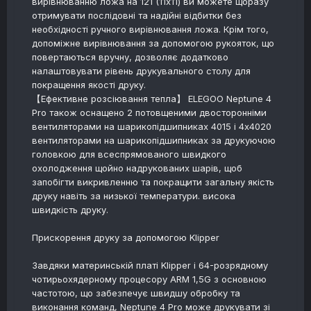
вирівнюванню ложа на 121 (11x11) ви можете щоразу
отримувати послідовні та надійні відбитки без
необхідності ручного вирівнювання ложа. Крім того,
допоміжне вирівнювання за допомогою рукояток, що
повертаються вручну, дозволяє додатково
налаштовувати рівень друкувального столу для
покращення якості друку.
【Ефективне розсіювання тепла】 ELEGOO Neptune 4
Pro також оснащено 2 потовщеними двосторонніми
вентиляторами на шарикопідшипниках 4015 і 4x4020
вентиляторами на шарикопідшипниках за друкуючою
головкою для всеспрямованого швидкого
охолодження щойно надрукованих шарів, щоб
запобігти викривленню та покращити загальну якість
друку навіть за низької температури. висока
швидкість друку.
Прискорення друку за допомогою Klipper
Завдяки материнській платі Klipper і 64-розрядному
чотирьохядерному процесору ARM 1,5G з основною
частотою, що забезпечує швидшу обробку та
виконання команд, Neptune 4 Pro може друкувати зі