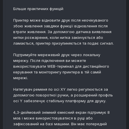
Більше практичних функцій
Принтер може відновити друк після неочікуваного
збою живлення завдяки функції відновлення після
втрати живлення. За допомогою датчика виявлення
нитки розжарення, коли нитка закінчується або
ламається, принтер призупиняється та подає сигнал.
Підтримуйте мережевий друк через локальну
мережу. Після підключення ви можете
використовувати WEB-термінал для дистанційного
керування та моніторингу принтера в тій самій
мережі.
Натягувач ременя по осі XY легко регулюється за
допомогою поворотної ручки, а розширений профіль
осі Y забезпечує стабільну платформу для друку.
4,3-дюймовий знімний ємнісний екран підтримує 8
мов і може використовуватися в руці або
зафіксований на базі машини. Він має попередній