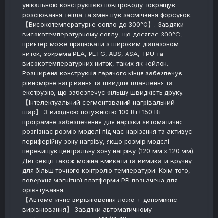
унікальною конструкцією повітроводу покращує
розсіювання тепла та зменшує засмічення форсунок.
【Високотемпературне сопло до 300°C】. Завдяки
високотемпературному соплу, що досягає 300°C,
принтер може працювати з широким діапазоном
ниток, зокрема PLA, PETG, ABS, ASA, TPU та
високотемпературних ниток, таких як нейлон.
Розширена конструкція гарячого кінця забезпечує
рівномірне нагрівання та швидше плавлення та
екструзію, що забезпечує більшу швидкість друку.
【Інтелектуальний сегментований нагрівальний
шар】 З вихідною потужністю 100 Вт+150 Вт
програмне забезпечення для нарізки автоматично
розпізнає розмір моделі під час нарізання та активує
периферійну зону нагріву, якщо розмір моделі
перевищує центральну зону нагріву (120 мм x 120 мм).
Дві секції також можна вмикати та вимикати вручну
для більш точного контролю температури. Крім того,
поверхня магнітної платформи PEI позначена для
орієнтування.
【Автоматичне вирівнювання ложа + допоміжне
вирівнювання】 Завдяки автоматичному