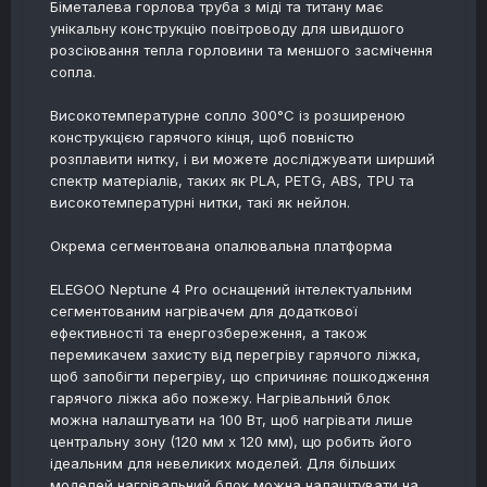
Біметалева горлова труба з міді та титану має
унікальну конструкцію повітроводу для швидшого
розсіювання тепла горловини та меншого засмічення
сопла.
Високотемпературне сопло 300°C із розширеною
конструкцією гарячого кінця, щоб повністю
розплавити нитку, і ви можете досліджувати ширший
спектр матеріалів, таких як PLA, PETG, ABS, TPU та
високотемпературні нитки, такі як нейлон.
Окрема сегментована опалювальна платформа
ELEGOO Neptune 4 Pro оснащений інтелектуальним
сегментованим нагрівачем для додаткової
ефективності та енергозбереження, а також
перемикачем захисту від перегріву гарячого ліжка,
щоб запобігти перегріву, що спричиняє пошкодження
гарячого ліжка або пожежу. Нагрівальний блок
можна налаштувати на 100 Вт, щоб нагрівати лише
центральну зону (120 мм x 120 мм), що робить його
ідеальним для невеликих моделей. Для більших
моделей нагрівальний блок можна налаштувати на