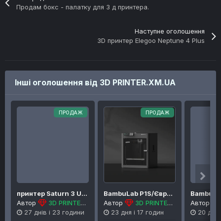
Продам бокс - палатку для 3 д принтера.
Наступне оголошення
3D принтер Elegoo Neptune 4 Plus
Інші оголошення від 3D PRINTER.XM.UA
ПРОДАЖ
ПРОДАЖ
принтер Saturn 3 Ultra 12K/в наявності/21000гр.
BambuLab P1S/Європа./ оновлена ревізія /24000
Автор
3D PRINTER.XM.UA
Автор
3D PRINTER.XM.UA
Автор
27 днів і 23 години
23 дня і 17 годин
20 днів