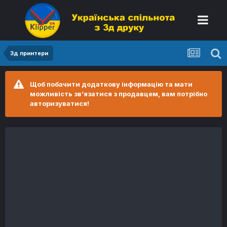
3д принтери
Щоб побачити додаткову інформацію та мати
можливість зв’язатися з продавцем, вам потрібно
авторизуватися!