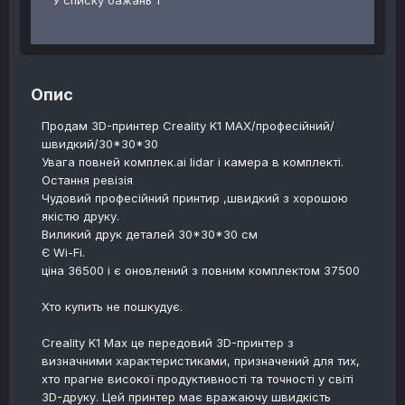
У списку бажань 1
Опис
Продам 3D-принтер Creality K1 MAX/професійний/
швидкий/30*30*30
Увага повней комплек.ai lidar і камера в комплекті.
Остання ревізія
Чудовий професійний принтир ,швидкий з хорошою
якістю друку.
Виликий друк деталей 30*30*30 см
Є Wi-Fi.
ціна 36500 і є оновлений з повним комплектом 37500
Хто купить не пошкудує.
Creality K1 Max це передовий 3D-принтер з
визначними характеристиками, призначений для тих,
хто прагне високої продуктивності та точності у світі
3D-друку. Цей принтер має вражаючу швидкість