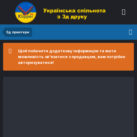
3д принтери
Щоб побачити додаткову інформацію та мати
можливість зв’язатися з продавцем, вам потрібно
авторизуватися!