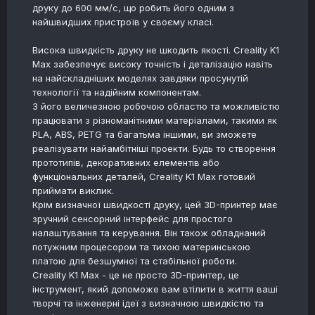
друку до 600 мм/с, що робить його одним з
найшвидших пристроїв у своєму класі.
Висока швидкість друку не шкодить якості. Creality K1
Max забезпечує високу точність і деталізацію навіть
на найскладніших моделях завдяки просунутій
технології та надійним компонентам.
З його величезною робочою областю та можливістю
працювати з різноманітними матеріалами, такими як
PLA, ABS, PETG та багатьма іншими, ви зможете
реалізувати найамбітніші проекти. Будь то створення
прототипів, декоративних елементів або
функціональних деталей, Creality K1 Max готовий
приймати виклик.
Крім визначної швидкості друку, цей 3D-принтер має
зручний сенсорний інтерфейс для простого
налаштування та керування. Він також обладнаний
потужним процесором та тихою материнською
платою для безшумної та стабільної роботи.
Creality K1 Max - це не просто 3D-принтер, це
інструмент, який допоможе вам втілити в життя ваші
творчі та інженерні ідеї з визначною швидкістю та