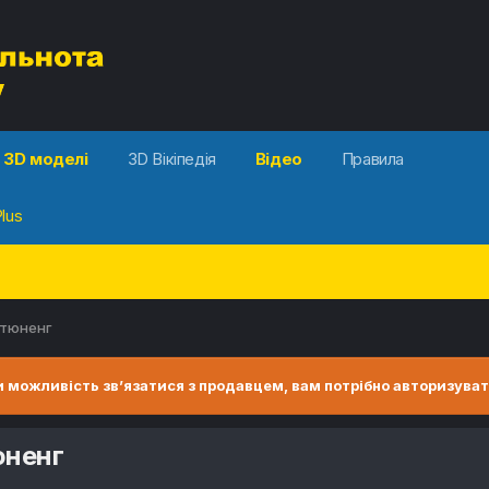
3D моделі
3D Вікіпедія
Відео
Правила
lus
 тюненг
 можливість зв’язатися з продавцем, вам потрібно авторизуват
юненг