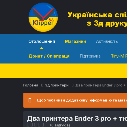
Оголошення
Магазини
Активність
Донат / Співпраця
Підтримка
Tiny-M P
Головна
3д принтери
Два принтера Ender 3 pro +
Щоб побачити додаткову інформацію та мати
Два принтера Ender 3 pro + т
(0 відгуків)