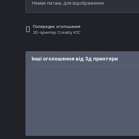
Немає питань для відображення.
Попереднє оголошення
3D-принтер Creality K1C
Інші оголошення від 3д принтери
ПРОДАЖ
ПРОДАЖ
3D Принтер - Creality Ender 3 V2 Neo
3D-принтер Flying Bear Ghost 5
Автор
Ivann
Автор
ШтурмоваяСенко