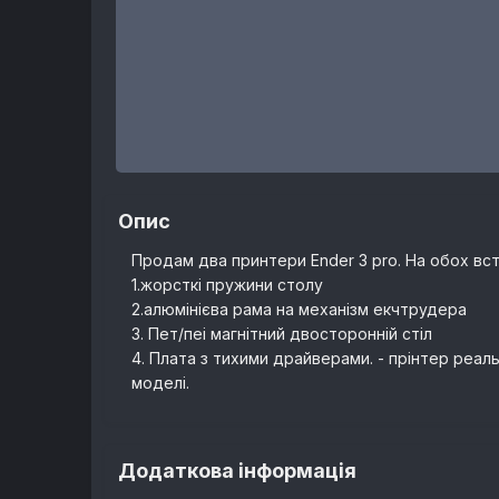
Опис
Продам два принтери Ender 3 pro. На обох вста
1.жорсткі пружини столу
2.алюмінієва рама на механізм екчтрудера
3. Пет/пеі магнітний двосторонній стіл
4. Плата з тихими драйверами. - прінтер реал
моделі.
Додаткова інформація