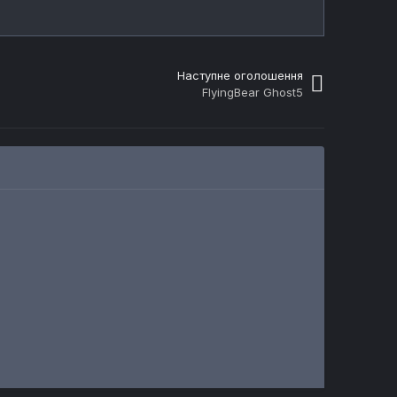
Наступне оголошення
FlyingBear Ghost5
ПРОДАЖ
ПРОДАЖ
ПРОДАЖ
Продам Ender 3 V2 Neo
Bambulab X1 Carbon Combo (з AMS)
Принтер 3д Великий
Q
Автор
Keiteni
Автор
Валера