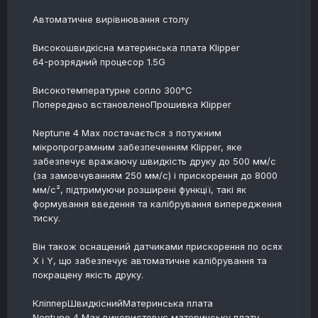
Автоматичне вирівнювання столу
Високошвидкісна материнська плата Klipper
64-розрядний процесор 1.5G
Високотемпературне сопло 300°C
Попередньо встановленоПрошивка Klipper
Neptune 4 Max постачається з потужним
мікропрограмним забезпеченням Klipper, яке
забезпечує вражаючу швидкість друку до 500 мм/с
(за замовчуванням 250 мм/с) і прискорення до 8000
мм/с², підтримуючи розширені функції, такі як
формування введення та калібрування випередження
тиску.
Він також оснащений датчиками прискорення по осях
X і Y, що забезпечує автоматичне калібрування та
покращену якість друку.
КліпперШвидкіснийМатеринська плата
Neptune 4 Max використовує материнську плату