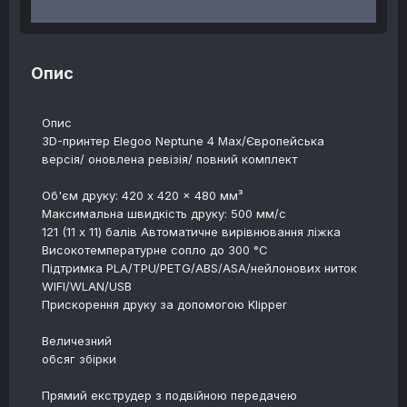
Опис
Опис
3D-принтер Elegoo Neptune 4 Max/Європейська
версія/ оновлена ревізія/ повний комплект
Об'єм друку: 420 x 420 x 480 мм³
Максимальна швидкість друку: 500 мм/с
121 (11 x 11) балів Автоматичне вирівнювання ліжка
Високотемпературне сопло до 300 °C
Підтримка PLA/TPU/PETG/ABS/ASA/нейлонових ниток
WIFI/WLAN/USB
Прискорення друку за допомогою Klipper
Величезний
обсяг збірки
Прямий екструдер з подвійною передачею