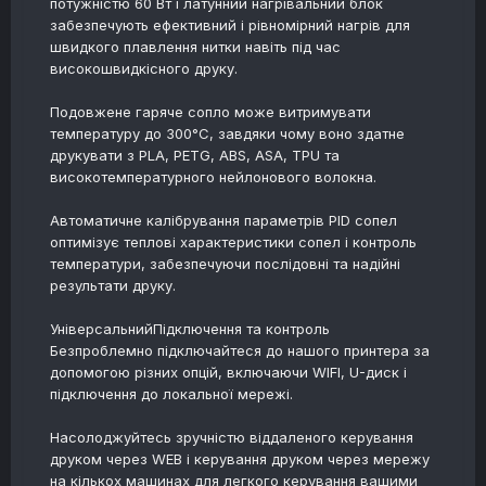
потужністю 60 Вт і латунний нагрівальний блок
забезпечують ефективний і рівномірний нагрів для
швидкого плавлення нитки навіть під час
високошвидкісного друку.
Подовжене гаряче сопло може витримувати
температуру до 300°C, завдяки чому воно здатне
друкувати з PLA, PETG, ABS, ASA, TPU та
високотемпературного нейлонового волокна.
Автоматичне калібрування параметрів PID сопел
оптимізує теплові характеристики сопел і контроль
температури, забезпечуючи послідовні та надійні
результати друку.
УніверсальнийПідключення та контроль
Безпроблемно підключайтеся до нашого принтера за
допомогою різних опцій, включаючи WIFI, U-диск і
підключення до локальної мережі.
Насолоджуйтесь зручністю віддаленого керування
друком через WEB і керування друком через мережу
на кількох машинах для легкого керування вашими