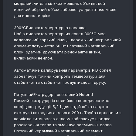
моделей, чи для кількох менших об’єктів, цей
великий збірний об’єм забезпечує достатньо місця
для ваших творінь.
300°CВисокотемпературна насадка
Набір високотемпературних сопел 300°C має
подовжений гарячий кінець, керамічний нагрівальний
елемент потужністю 60 Вт і латунний нагрівальний
блок, здатний друкувати різноманітні нитки,
включаючи нейлон.
Автоматичне калібрування параметрів PID сопел
забезпечує точний контроль температури для
стабільної та стабільної продуктивності друку.
ПотужнийЕкструдер і оновлений Hotend
Прямий екструдер із подвійною передачею має
коефіцієнт редукції 5,2:1 для надійної та гладкої
екструзії ниток, вага всього 290 г. Труба горловини з
повністю титанового сплаву забезпечує швидке
розсіювання тепла та зменшує засмічення сопла.
Потужний керамічний нагрівальний елемент