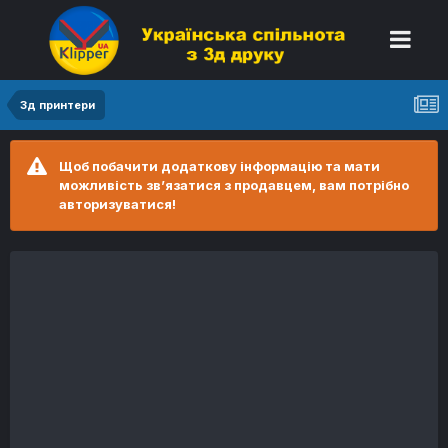
3д принтери
Щоб побачити додаткову інформацію та мати
можливість зв’язатися з продавцем, вам потрібно
авторизуватися!