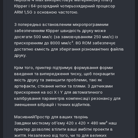
Klipper і 64-розрядний чотирьохядерний процесор
ARM 1,5G з основною частотою.
З попередньо встановленим мікропрограмним
забезпеченням Klipper швидкість друку може
досягати 500 мм/с (за замовчуванням 250 мм/с) із
прискоренням до 8000 мм/с². 8G ROM забезпечує
достатню ємність для зберігання різноманітних файлів
друку.
Крім того, принтер підтримує формування форми
введення та випередження тиску, щоб покращити
якість друку та зменшити проблеми, такі як
артефакти, стікання нитки та плями. З датчиками
прискорення на осі X і Y для автоматичного
калібрування параметрів компенсації резонансу для
зменшення вібрацій і точних відбитків.
МасивнийПростір для ваших творінь
Завдяки місткому об’єму 420 x 420 x 480 мм³ наш
принтер дозволяє втілити ваші амбітні проекти в
життя. Незалежно від того, чи то для великих