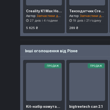
Creality K1 Max Hotbed Kit стіл нагрівальний
Тензодатчик Creality для K1 MAX, K1, K1C, K1 SE
Автор
Запчастини для Creality
Автор
Запчастини для Creality
27 днів і 4 години
19 днів і 21 годину
5 625 ₴
289 ₴
Інші оголошення від Різне
ПРОДАЖ
ПРОДАЖ
Kit-набір комутаційної плати на голову
bigtreetech can 2.1