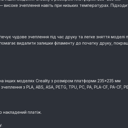
 високе зчеплення навіть при низьких температурах. Підходить
печує чудове зчеплення під час друку та легке зняття моделі 
помагає видалити залишки філаменту до початку друку, покра
и на інших моделях Creality з розміром платформи 235×235 мм
зчеплення з PLA, ABS, ASA, PETG, TPU, PC, PA, PLA-CF, PA-CF, 
о накладений платіж.
y.