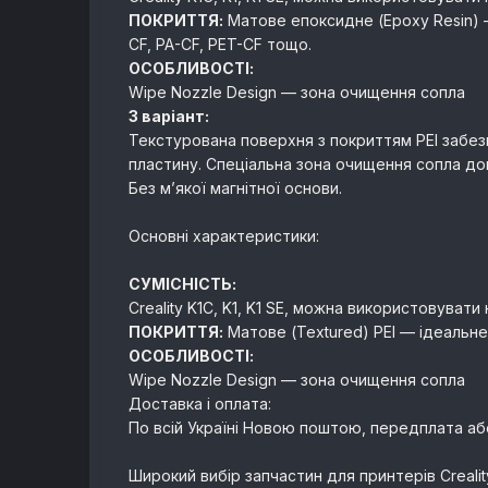
ПОКРИТТЯ:
Матове епоксидне (Epoxy Resin) —
CF, PA-CF, PET-CF тощо.
ОСОБЛИВОСТІ:
Wipe Nozzle Design — зона очищення сопла
3 варіант:
Текстурована поверхня з покриттям PEI забез
пластину. Спеціальна зона очищення сопла до
Без м’якої магнітної основи.
Основні характеристики:
СУМІСНІСТЬ:
Creality K1C, K1, K1 SE, можна використовуват
ПОКРИТТЯ:
Матове (Textured) PEI — ідеальне 
ОСОБЛИВОСТІ:
Wipe Nozzle Design — зона очищення сопла
Доставка і оплата:
По всій Україні Новою поштою, передплата аб
Широкий вибір запчастин для принтерів Crealit