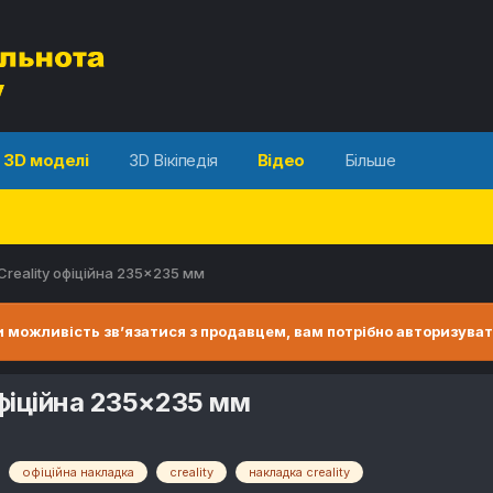
3D моделі
3D Вікіпедія
Відео
Більше
reality офіційна 235×235 мм
 можливість зв’язатися з продавцем, вам потрібно авторизуват
фіційна 235×235 мм
офіційна накладка
creality
накладка creality