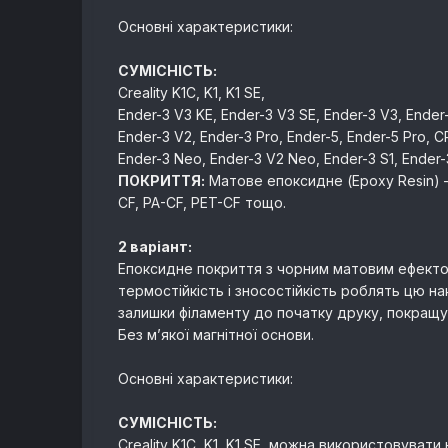
Основні характеристики:
СУМІСНІСТЬ:
Creality K1C, K1, K1 SE,
Ender-3 V3 KE, Ender-3 V3 SE, Ender-3 V3, Ender
Ender-3 V2, Ender-3 Pro, Ender-5, Ender-5 Pro, C
Ender-3 Neo, Ender-3 V2 Neo, Ender-3 S1, Ender-3
ПОКРИТТЯ:
Матове епоксидне (Epoxy Resin) —
CF, PA-CF, PET-CF тощо.
2 варіант:
Епоксидне покриття з чорним матовим ефекто
термостійкість і зносостійкість роблять цю 
залишки філаменту до початку друку, покращу
Без м’якої магнітної основи.
Основні характеристики:
СУМІСНІСТЬ:
Creality K1C, K1, K1 SE, можна використовуват