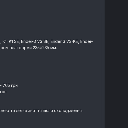
K1, K1 SE, Ender-3 V3 SE, Ender 3 V3-KE, Ender-
озміром платформи 235×235 мм.
— 765 грн
 грн
нею та легке зняття після охолодження.