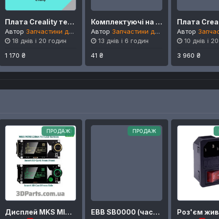
Плата Creality тензодатчиків K1 MAX, K1C, K1, K1SE
Комплектуючі на хотенд Creality K1, K1C, K1Max, SE
Автор
Запчастини для Creality
Автор
Запчастини для Creality
Автор
Запчастини 
18 днів і 20 годин
13 днів і 6 годин
10 днів і 2
1 170 ₴
41 ₴
3 960 ₴
ПРОДАЖ
ПРОДАЖ
Дисплей MKS MINI 12864 V3SD з картрідером
EBB SB0000 (частина на голову StealthBurner)