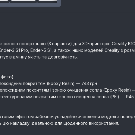
з різною поверхньою (3 варіанти) для 3D-принтерів Creality K1C, 
, Ender-3 S1 Pro, Ender-5 S1, а також інших моделей Creality з р
тує відмінну якість та довговічність.
 фото):
оксидним покриттям (Epoxy Resin) — 743 грн
поксидним покриттям і зоною очищення сопла (Epoxy Resin) 
екстурованим покриттям і зоною очищення сопла (PEI) — 945
товим ефектом забезпечує надійне зчеплення моделі з поверх
ять цю накладку ідеальною для щоденного використання.