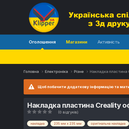
Оголошення
Магазини
Активність
Головна
Електроніка
Різне
Накладка пластина C
Щоб побачити додаткову інформацію та мати
Накладка пластина Creality о
(0 відгуків)
накладка
235 мм х 235 мм
оригінальна накладка