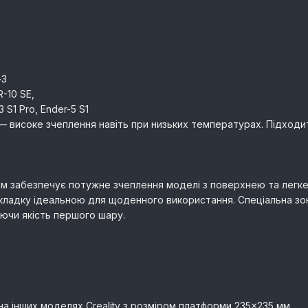
-3
R-10 SE,
 S1 Pro, Ender-5 S1
 високе зчеплення навіть при низьких температурах. Підходить
м забезпечує потужне зчеплення моделі з поверхнею та легке
накладку ідеальною для щоденного використання. Спеціальна 
ючи якість першого шару.
и на інших моделях Creality з розміром платформи 235×235 мм