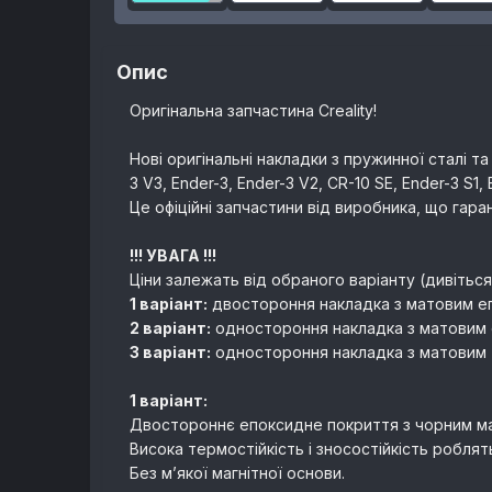
Опис
Оригінальна запчастина Creality!
Нові оригінальні накладки з пружинної сталі та 
3 V3, Ender-3, Ender-3 V2, CR-10 SE, Ender-3 S1
Це офіційні запчастини від виробника, що гаран
!!! УВАГА !!!
Ціни залежать від обраного варіанту (дивіться
1 варіант:
двостороння накладка з матовим еп
2 варіант:
одностороння накладка з матовим е
3 варіант:
одностороння накладка з матовим т
1 варіант:
Двостороннє епоксидне покриття з чорним ма
Висока термостійкість і зносостійкість робл
Без м’якої магнітної основи.