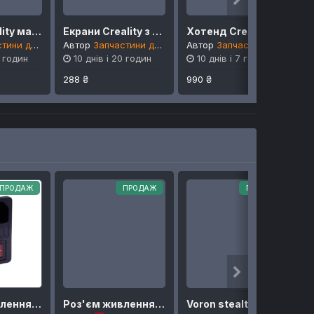
Плата Creality материнська для K1
Екрани Creality з шлейфом, або шлейфи окремо
Хотенд Creality офіційний K1, K1C, K1 MAX, K1 SE
для Creality
Автор
Запчастини для Creality
Автор
Запчастини для Creality
0 годин
10 днів і 20 годин
10 днів і 7 годин
288 ₴
990 ₴
ПРОДАЖ
ПРОДАЖ
ПРОДАЖ
Роз'єм живлення IEC 320 C14 AC-03
Роз'єм живлення IEC 320 C14 AC-03B
Voron stealthburner плата та кабель голови