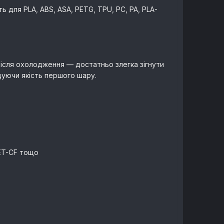
 для PLA, ABS, ASA, PETG, TPU, PC, PA, PLA-
після охолодження — достатньо злегка зігнути
щуючи якість першого шару.
PET-CF тощо