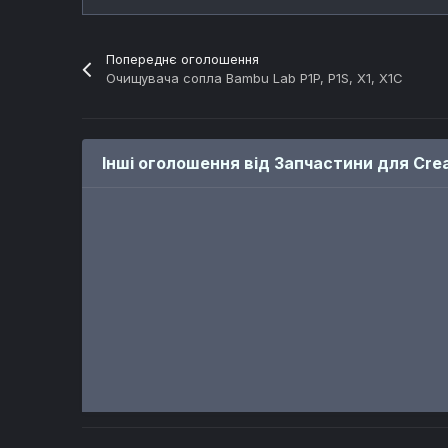
Попереднє оголошення
Очищувача сопла Bambu Lab P1P, P1S, X1, X1C
Інші оголошення від Запчастини для Crea
ПРОДАЖ
ПРОДАЖ
Тензодатчик Creality для K1 MAX, K1, K1C, K1 SE
Плата Creality тензодатчиків K1 MAX, K1C, K1, K1SE
Автор
Запчастини для Creality
Автор
Запчастини для Creality
21 день і 6 годин
20 днів і 5 годин