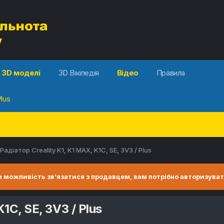
3D моделі
3D Вікіпедія
Відео
Правила
lus
Радіатор Creality K1, K1 MAX, K1C, SE, 3V3 / Plus
 можливість зв’язатися з продавцем, вам потрібно авторизуват
1C, SE, 3V3 / Plus