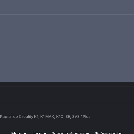
41 ₴
3 960 ₴
288 ₴
ПРОДАЖ
ПРОДАЖ
Нагревательная платформа heating bed MK2B 214х214м
Термобар'єр до Anycubic Kobra 3, біметал
Автор
Сергейliman
Автор
3DParts
Автор
SCR
25 днів і 6 годин
25 днів і 5 годин
22 дня і 14
200 ₴
175 ₴
990 ₴
Радіатор Creality K1, K1 MAX, K1C, SE, 3V3 / Plus
Мова
Тема
Зворотній зв'язок
Файли cookie