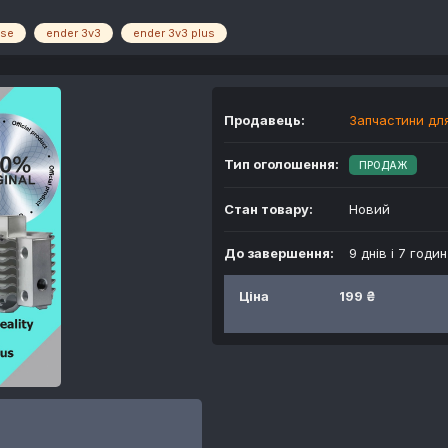
 se
ender 3v3
ender 3v3 plus
Продавець:
Запчастини для
Тип оголошення:
ПРОДАЖ
Стан товару:
Новий
До завершення:
9 днів і 7 годи
Ціна
199 ₴