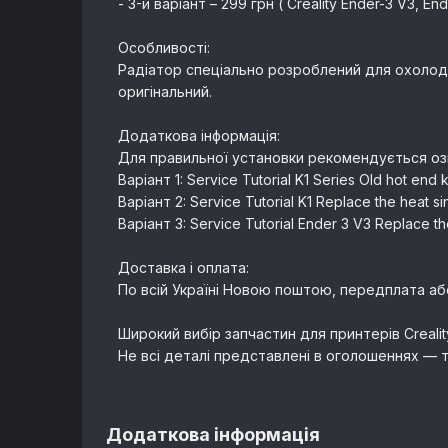
- 3-й варіант – 299 грн ( Creality Ender-3 V3, End
Особливості:
Радіатор спеціально розроблений для охолодж
оригінальний.
Додаткова інформація:
Для правильної установки рекомендується ознай
Варіант 1: Service Tutorial K1 Series Old hot end 
Варіант 2: Service Tutorial K1 Replace the heat si
Варіант 3: Service Tutorial Ender 3 V3 Replace th
Доставка і оплата:
По всій Україні Новою поштою, передплата аб
Широкий вибір запчастин для принтерів Crealit
Не всі деталі представлені в оголошеннях — т
Додаткова інформація