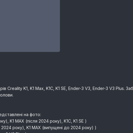
ів Creality K1, K1 Max, K1C, K1 SE, Ender-3 V3, Ender-3 V3 Plus
голови.
едставлені на фото:
року), K1 MAX (після 2024 року), K1C, K1 SE )
 до 2024 року), K1 MAX (випущені до 2024 року) )