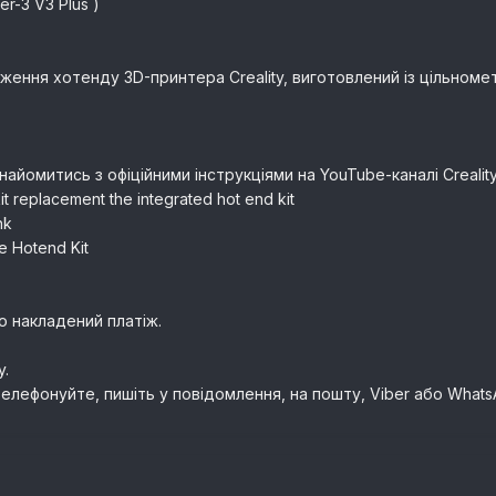
er-3 V3 Plus )
ення хотенду 3D-принтера Creality, виготовлений із цільноме
омитись з офіційними інструкціями на YouTube-каналі Creality 
kit replacement the integrated hot end kit
nk
e Hotend Kit
о накладений платіж.
y.
елефонуйте, пишіть у повідомлення, на пошту, Viber або What