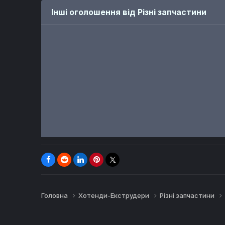
289 ₴
1 170 ₴
Інші оголошення від Різні запчастини
ПРОДАЖ
ПРОДАЖ
Голова в зборі Neptune 4 Pro
Керамічний нагрівач 24В 60Вт
Автор
PavloYakovenko
Автор
3DParts
26 днів і 14 годин
26 днів і 5 годин
2 200 ₴
625 ₴
Головна
Хотенди-Екструдери
Різні запчастини