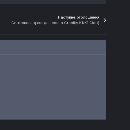
Наступне оголошення
Силіконові щітки для сопла Creality K1/K1 (3шт)
ПРОДАЖ
ПРОДАЖ
ПРОДАЖ
Екрани Creality з шлейфом, або шлейфи окремо
Хотенд Creality офіційний K1, K1C, K1 MAX, K1 SE
Ремені, крокові двигуни, підшипники для Creality
для Creality
Автор
Запчастини для Creality
Автор
Запчастини для Creality
 годин
11 днів і 16 годин
11 днів і 5 годин