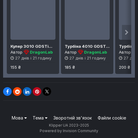
Кулер 3010 GDSTime, 24v, Dual Ball
Турбіна 4010 GDSTime, 24v, Dual Ball
Автор
DragonLab
Автор
DragonLab
Автор
27 днів і 21 годину
27 днів і 21 годину
27 днів
155 ₴
185 ₴
200 ₴
Мова
Тема
Зворотній зв'язок
Файли cookie
Klipper UA 2023-2025
Powered by Invision Community