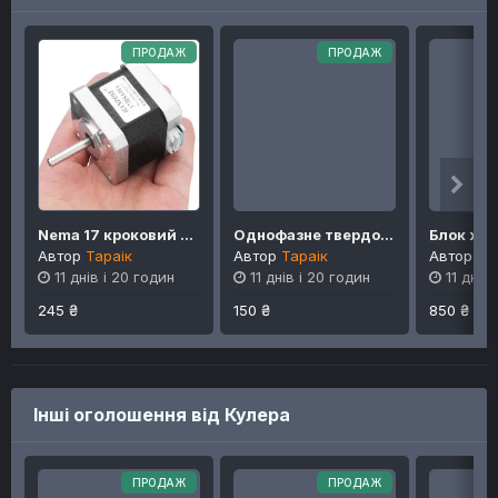
ПРОДАЖ
ПРОДАЖ
Nema 17 кроковий двигун 17CS04A-170E
Однофазне твердотільне реле
Автор
Тараік
Автор
Тараік
Автор
Та
11 днів і 20 годин
11 днів і 20 годин
11 днів
245 ₴
150 ₴
850 ₴
Інші оголошення від Кулера
ПРОДАЖ
ПРОДАЖ