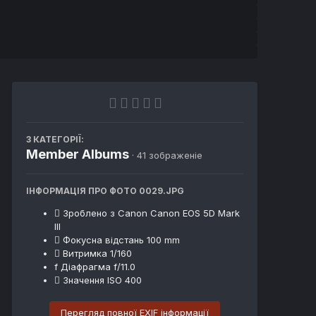
З КАТЕГОРІЇ:
Member Albums
· 41 зображеніе
ІНФОРМАЦІЯ ПРО ФОТО 0029.JPG
Зроблено з
Canon Canon EOS 5D Mark
III
Фокусна відстань
100 mm
Витримка
1/160
f
Діафрагма
f/11.0
Значення ISO
400
Перегляд повної EXIF інформації