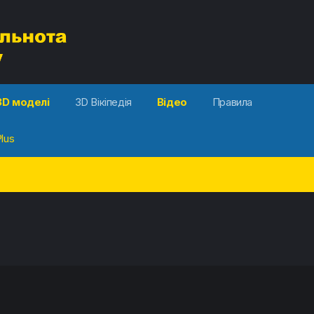
3D моделі
3D Вікіпедія
Відео
Правила
lus