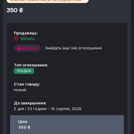
комплект ремонтний до екструдера creality k1
350 ₴
Продавець:
3DParts
·
Знайдіть інші їхні оголошення
Магазин
Тип оголошення:
ПРОДАЖ
Стан товару:
Новий
До завершення:
2 дня і 23 години -
10 серпня, 2026
Ціна
350 ₴