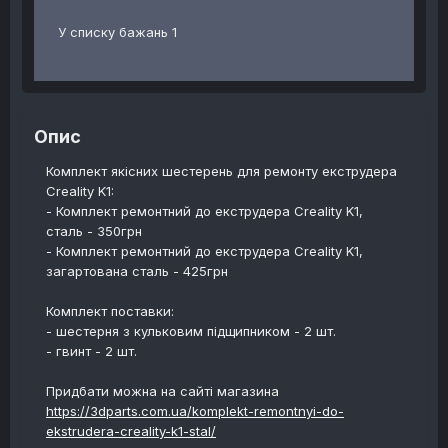
У списку бажань 1
Опис
Комплект якісних шестерень для ремонту екструдера
Creality K1:
- Комплект ремонтний до екструдера Creality K1,
сталь - 350грн
- Комплект ремонтний до екструдера Creality K1,
загартована сталь - 425грн
Комплект поставки:
- шестерня з кульковим підщипником - 2 шт.
- гвинт - 2 шт.
Придбати можна на сайті магазина
https://3dparts.com.ua/komplekt-remontnyi-do-
ekstrudera-creality-k1-stal/