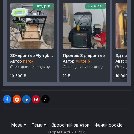
ПРОДАЖ
ПРОДАЖ
3D-принтер Flyngbear P905Х
Продаю 3 д принтер
Автор
hzrok
Автор
Viktor p
Автор
Ол
27 днів і 21 годину
27 днів і 21 годину
27 днів
10 500 ₴
13 ₴
10 000 ₴
Мова
Тема
Зворотній зв'язок
Файли cookie
Klipper UA 2023-2025