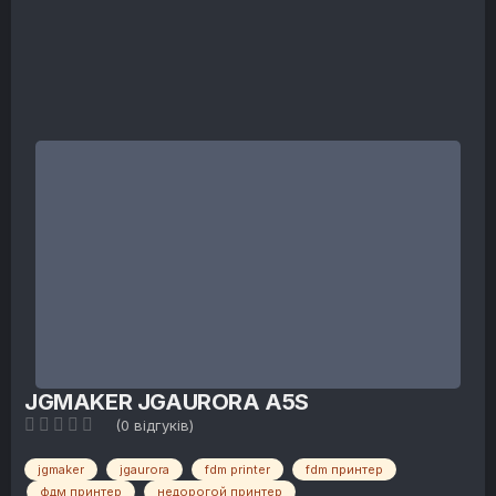
JGMAKER JGAURORA A5S
(0 відгуків)
jgmaker
jgaurora
fdm printer
fdm принтер
фдм принтер
недорогой принтер