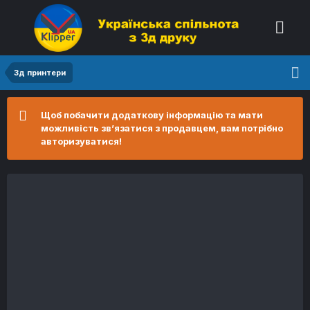
3д принтери
Щоб побачити додаткову інформацію та мати
можливість зв’язатися з продавцем, вам потрібно
авторизуватися!