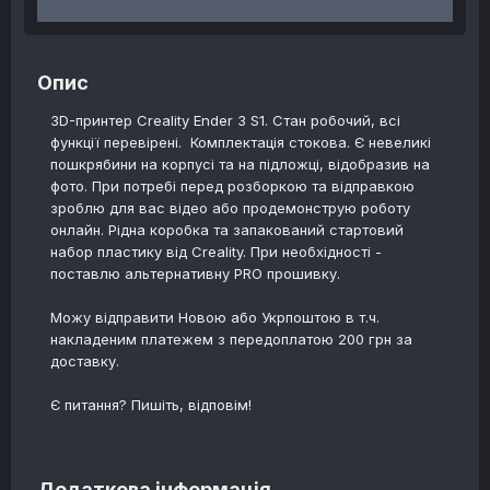
Опис
3D-принтер Creality Ender 3 S1. Стан робочий, всі
функції перевірені. Комплектація стокова. Є невеликі
пошкрябини на корпусі та на підложці, відобразив на
фото. При потребі перед розборкою та відправкою
зроблю для вас відео або продемонструю роботу
онлайн. Рідна коробка та запакований стартовий
набор пластику від Creality. При необхідності -
поставлю альтернативну PRO прошивку.
Можу відправити Новою або Укрпоштою в т.ч.
накладеним платежем з передоплатою 200 грн за
доставку.
Є питання? Пишіть, відповім!
Додаткова інформація