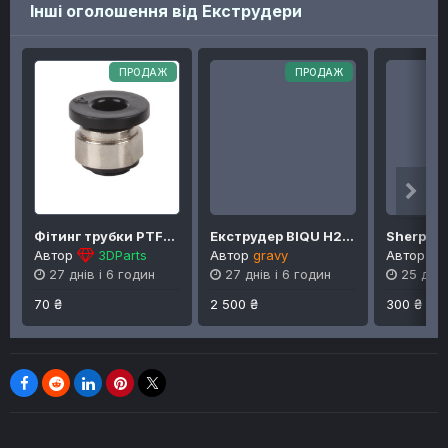
Інші оголошення від Екструдери
ПРОДАЖ
ПРОДАЖ
Фітинг трубки PTFE до Bambu Lab
Екструдер BIQU H2 V2S Lite
Автор
3DParts
Автор
gravy
Автор
Yt
27 днів і 6 годин
27 днів і 6 годин
25 днів
70 ₴
2 500 ₴
300 ₴