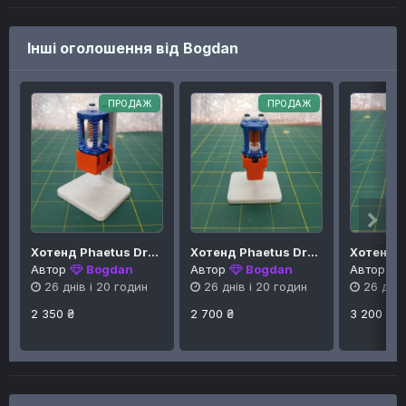
Інші оголошення від Bogdan
ПРОДАЖ
ПРОДАЖ
Хотенд Phaetus Dragon HF
Хотенд Phaetus Dragon UHF + T-Volcano TriangleLab
Автор
Bogdan
Автор
Bogdan
Автор
26 днів і 20 годин
26 днів і 20 годин
26 днів
2 350 ₴
2 700 ₴
3 200 ₴