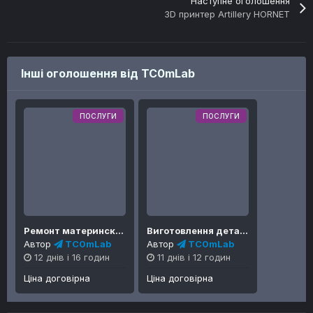
Наступне оголошення
3D принтер Artillery HORNET
Інші оголошення від TC0mLab
ПОСЛУГИ
ПОСЛУГИ
Ремонт материнских плат та електроніки
Виготовлення деталей з алюмінію та ін матеріалів
Автор
TC0mLab
Автор
TC0mLab
12 днів і 16 годин
11 днів і 12 годин
Ціна договірна
Ціна договірна