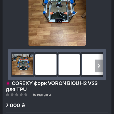
COREXY форк VORON BIQU H2 V2S
для TPU
(0 відгуків)
7 000 ₴