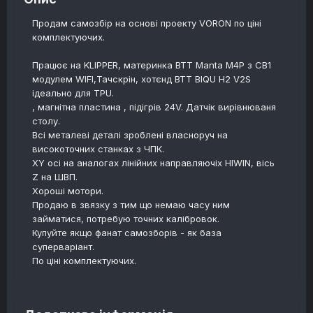
Продам самозбір на основі проекту VORON по ціні
комплектуючих.
Працює на KLIPPER, материнка BTT Manta M4P з CB1
модулем WIFI,Тачскрін, хотєнд BTT BIQU H2 V2S
ідеально для TPU.
, магнітна пластина , підігрів 24V. Датчік вирівнюваня
столу.
Всі металеві деталі зроблені власноруч на
високоточних станках з ЧПК.
XY осі на аналогах лінійних направляючіх HIWIN, вісь
Z на ШВП.
Хороші мотори.
Продаю в звязку з тим що немаю часу ним
займатися, потребую точних калібровок.
Купуйте якщо фанат самозборів - як база
суперваріант.
По ціні комплектуючих.