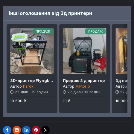
Інші оголошення від 3д принтери
ПРОДАЖ
ПРОДАЖ
3D-принтер Flyngbear P905Х
Продаю 3 д принтер
Автор
hzrok
Автор
Viktor p
Автор
Ол
27 днів і 19 годин
27 днів і 19 годин
27 днів
10 500 ₴
13 ₴
10 000 ₴