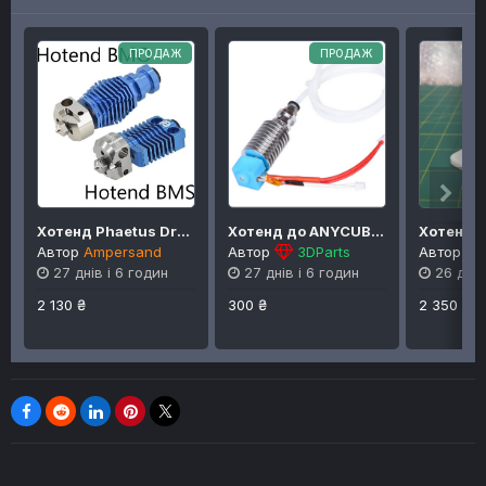
ПРОДАЖ
ПРОДАЖ
Хотенд Phaetus Dragonfly BMS та BMO
Хотенд до ANYCUBIC i3 mega/chiron/viper
Автор
Ampersand
Автор
3DParts
Автор
27 днів і 6 годин
27 днів і 6 годин
26 днів
2 130 ₴
300 ₴
2 350 ₴