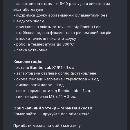
- загартована сталь – в 5–10 разів довговічніша за
мідь або латунь
- підтримка друку абразивними філаментами без
швидкого зносу
- оригінальна якість та точність від Bambu Lab
- стабільна подача філамента та рівномірний нагрів
- висока точність і чистота друку
- робоча температура до 300°C
- легка установка
Комплектація:
- хотенд
Bambu Lab X1/P1
– 1 од.
- загартоване сталеве сопло (встановлене)
- скоба фіксації нагрівача і термістора – 1 од.
- силіконовий носок – 1 од.
- пакет термопасти від Bambu Lab – 1 од.
- гвинти кріплення М3 х 14 – 2 од.
Оригінальний хотенд – гарантія якості!
Замовляйте – і друкуйте без обмежень!
Придбати можна на сайті магазину: