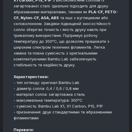
X1 Carbon, P1S, P1P
з високоякісним соплом із
загартованої сталі. Ідеально підходить для друку
абразивними матеріалами, такими як
PLA-CF, PETG-
CF, Nylon-CF, ASA, ABS
та інші з вуглецевим або
скловолокном. Завдяки підвищеній зносостійкості
сопло зберігає точність і якість друку навіть при
тривалому використанні. Підтримує робочу
температуру до 300°C, що дозволяє працювати з
широким спектром технічних філаментів. Легка
заміна та повна сумісність з оригінальними
комплектуючими Bambu Lab забезпечують
стабільність та надійність друку.
Характеристики:
- тип хотенду: оригінал Bambu Lab
- діаметр сопла: 0,4 / 0,6 / 0,8 мм
- матеріал сопла: загартована сталь
- максимальна температура: 300°C
- сумісність: Bambu Lab X1, X1 Carbon, P1S, P1P
- призначення: друк стандартними та абразивними
філаментами
Переваги: