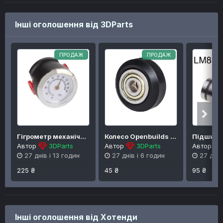
Інші оголошення від 3DParts
ПРОДАЖ
ПРОДАЖ
Гігрометр механічний 3DSWAY
Колесо Openbuilds зібране, D 24 мм, чорний пластик
Автор
3DParts
Автор
3DParts
Автор
27 днів і 13 годин
27 днів і 6 годин
27 днів
225 ₴
45 ₴
95 ₴
Інші оголошення від Хотенди