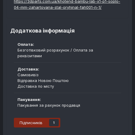
https://3dparts.com.ua/khotend-bambu-lab-x1-p1-soplo-
04-mm-zahartovana-stal-oryhinal-fah001-n-1/
Додаткова інформація
Оплата:
Безготівковий розрахунок / Оплата за
реквізитами
Доставка:
Самовивіз
Відправка Новою Поштою
Доставка по місту
Пакування:
Пакування за рахунок продавця
Підписників
1