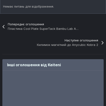
Немає питань для відображення.
Попереднє оголошення
Пластина Cool Plate SuperTack Bambu Lab A1 mini
Наступне оголошення
Килимок магнітний до Anycubic Kobra 2
Інші оголошення від Keiteni
ПРОДАЖ
ПРОДАЖ