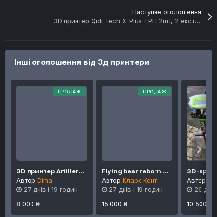
Наступне оголошення
3D принтер Qidi Tech X-Plus +PEI 2шт, 2 екструдера
Інші оголошення від 3д принтери
ПРОДАЖ
ПРОДАЖ
3D принтер Artillery HORNET
Flying bear reborn 2 325*325*350
Автор
Dima
Автор
Кларк Кент
Автор
hz
27 днів і 19 годин
27 днів і 19 годин
26 днів
8 000 ₴
15 000 ₴
10 500 ₴