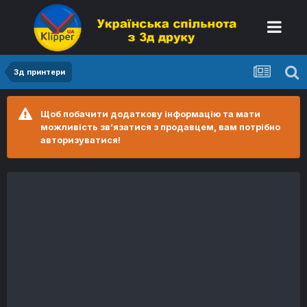
3д принтери
Щоб побачити додаткову інформацію та мати
можливість зв’язатися з продавцем, вам потрібно
авторизуватися!