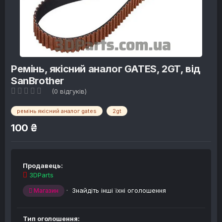
Ремінь, якісний аналог GATES, 2GT, від
SanBrother
(0 відгуків)
ремінь якісний аналог gates
2gt
100 ₴
Продавець:
3DParts
·
Знайдіть інші їхні оголошення
Магазин
Тип оголошення: